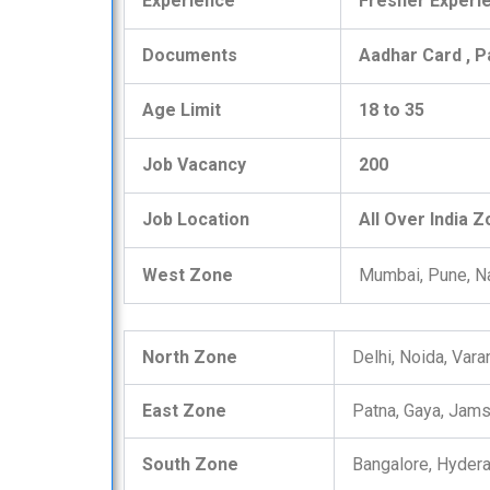
Experience
Fresher Experi
Documents
Aadhar Card , P
Age Limit
18 to 35
Job Vacancy
200
Job Location
All Over India 
West Zone
Mumbai, Pune, Na
North Zone
Delhi, Noida, Vara
East Zone
Patna, Gaya, Jams
South Zone
Bangalore, Hydera