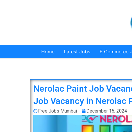
Skip
to
content
Home
Latest Jobs
E Commerce 
Nerolac Paint Job Vacan
Job Vacancy in Nerolac
Free Jobs Mumbai
December 15, 2024