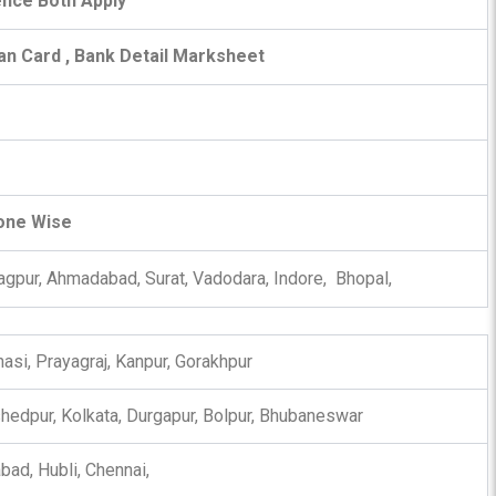
ence Both Apply
an Card , Bank Detail Marksheet
Zone Wise
gpur, Ahmadabad, Surat, Vadodara, Indore, Bhopal,
nasi, Prayagraj, Kanpur, Gorakhpur
hedpur, Kolkata, Durgapur, Bolpur, Bhubaneswar
bad, Hubli, Chennai,