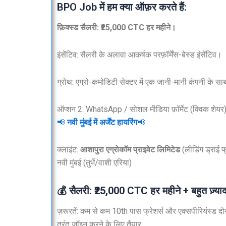
BPO Job में हम क्या ऑफ़र करते हैं:
फ़िक्स्ड सैलरी: ₹25,000 CTC हर महीने।
इंसेंटिव: सैलरी के अलावा आकर्षक परफ़ॉर्मेंस-बेस्ड इंसेंटिव।
ग्रोथ: एग्रो-कमोडिटी सेक्टर में एक जानी-मानी कंपनी के 
ऑप्शन 2: WhatsApp / सोशल मीडिया फ़ॉर्मेट (क्विक शेयर
📢
नवी मुंबई में अर्जेंट हायरिंग
📢
क्लाइंट:
आशापुरा एग्रोकॉम प्राइवेट लिमिटेड
(लीडिंग ड्राई 
नवी मुंबई (तुर्भे/वाशी एरिया)
💰 सैलरी: ₹25,000 CTC हर महीने + बहुत ज़्यादा
ज़रूरतें: कम से कम 10th पास फ्रेशर्स और एक्सपीरियंस्ड दो
तुरंत जॉइन करने के लिए तैयार