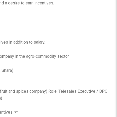
nd a desire to earn incentives.
ves in addition to salary.
company in the agro-commodity sector.
 Share)
 fruit and spices company) Role: Telesales Executive / BPO
a)
entives 💸