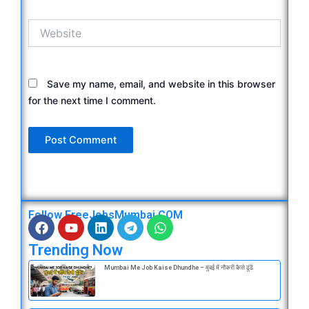
Website
Save my name, email, and website in this browser
for the next time I comment.
Follow FreeJobsMumbai.COM
F
Y
L
T
W
a
o
i
e
h
Trending Now
c
u
n
l
a
e
t
k
e
t
Mumbai Me Job Kaise Dhundhe – मुंबई में नौकरी कैसे ढूंढें
b
u
e
g
s
o
b
d
r
a
o
e
i
a
p