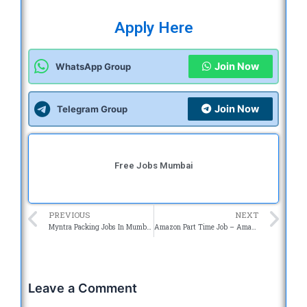
Apply Here
Join Now
WhatsApp Group
Join Now
Telegram Group
Free Jobs Mumbai
Prev
Ne
PREVIOUS
NEXT
Myntra Packing Jobs In Mumbai 2025 – How Get Job in Myntra – Freejobsmumbai
Amazon Part Time Job – Amazon में पार्ट टाइम जॉब कैसे पायें ?
Leave a Comment