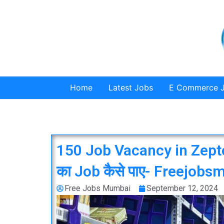
Skip
to
content
Home
Latest Jobs
E Commerce 
150 Job Vacancy in Zepto
का Job कैसे पाए- Freejob
Free Jobs Mumbai
September 12, 2024