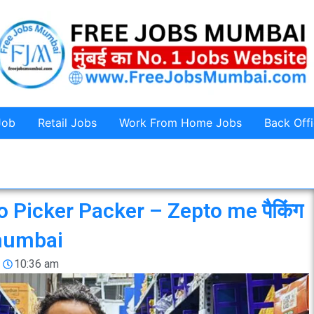
Job
Retail Jobs
Work From Home Jobs
Back Off
 Picker Packer – Zepto me पैकिंग
smumbai
10:36 am